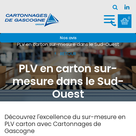
0
Accueil
PLV en carton
Nos avis
PLV en carton sur-mesure dans le Sud-Ouest
RETOUR
PLV en carton sur-
mesure dans le Sud-
Ouest
Découvrez l'excellence du sur-mesure en
PLV carton avec Cartonnages de
Gascogne