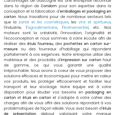
Cartonnages de Gascogne est une entreprise reconnue
dans la région de
Condom
pour son expertise dans la
conception et la fabrication d'
emballages et packaging en
carton
. Nous travaillons pour de nombreux secteurs tels
que la
santé et les cosmétiques
, les
vins et spiritueux
,
l'industrie, l'
agroalimentaire
, l'
événementiel
, etc. Nos
moteurs sont la créativité, l'innovation, l'originalité et
l'écoconception et nous sommes à votre écoute afin de
réaliser des
étuis fourreau
, des
pochettes en carton sur-
mesure
ou des fourreaux d'habillage qui répondent
parfaitement à vos exigences. Notre entreprise utilise des
matériaux et des procédés d'
impression sur carton
haut
de gamme, ce qui vous garantit une qualité
irréprochable. Nous avons à coeur de vous proposer des
solutions efficaces et économiques pour mettre en valeur
vos produits, les protéger efficacement et faciliter leur
transport et leur stockage. Notre équipe est à votre
disposition pour étudier vos besoins en
packaging en
carton
et
étuis en carton
et s'adapte à votre cahier des
charges afin de vous offrir des solutions répondant à vos
problématiques de façon idéale. Vous avez besoin d'
étuis
de présentation
debout valorisant votre marque